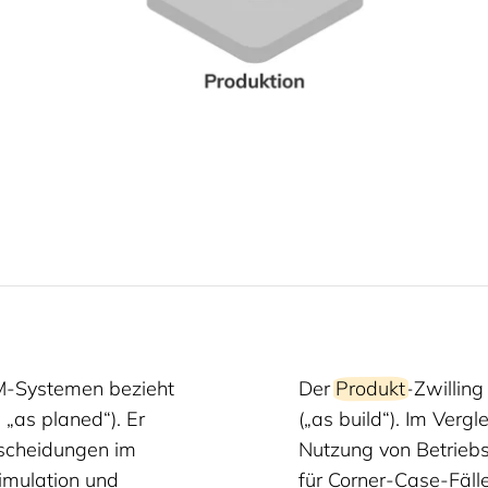
PLM-Systemen bezieht
Der
Produkt
-Zwilling
, „as planed“). Er
(„as build“). Im Verg
tscheidungen im
Nutzung von Betriebs
Simulation und
für Corner-Case-Fäll