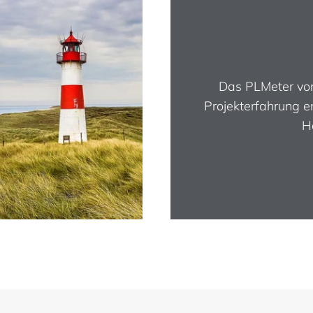
Das PLMeter von
Projekterfahrung e
H