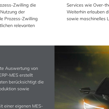
rozess-Zwilling die
Services wie Over-t
e Nutzung der
Weiterhin erlauben d
le Prozess-Zwilling
sowie maschinelles L
lichen relevanten
elte Auswertung von
ERP-MES erstellt
ten berücksichtigt die
oduktion sowie
t einer eigenen MES-