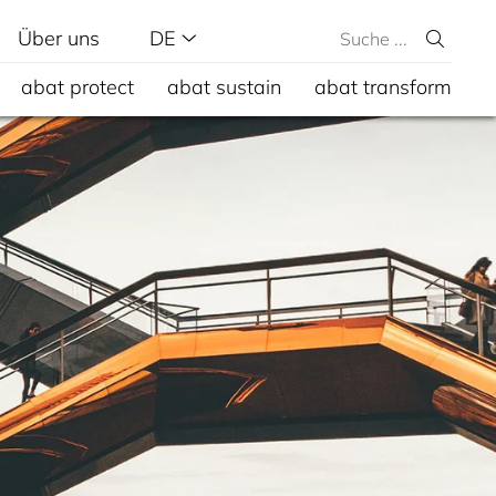
Über uns
DE
abat protect
abat sustain
abat transform