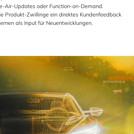
he-Air-Updates oder Function-on-Demand.
ie Produkt-Zwillinge ein direktes Kundenfeedback
ernen als Input für Neuentwicklungen.