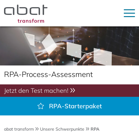
RPA-Process-Assessment
Jetzt den Test machen!
RPA-Starterpaket
abat transform
Unsere Schwerpunkte
RPA