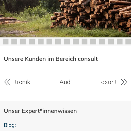
Unsere Kunden im Bereich consult
Audi
axantis AG
BayWa
Unser Expert*innenwissen
Blog: