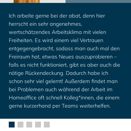
Ich arbeite gerne bei der abat, denn hier
Bei abat kann ich meine langjährigen
Abat lebt das, was es verspricht!
Trotz der Professionalität, die die abat AG
Bei abat habe ich dank der großen
herrscht ein sehr angenehmes,
Erfahrungen in der Konzeption von
nach außen an den Tag legt, wurde mir schon
Projektvielfalt die Möglichkeit, ständig meinen
wertschätzendes Arbeitsklima mit vielen
Materialflusssystemen und der Anbindung
während meiner ersten Tage klar, dass das
Horizont zu erweitern und so auch
Freiheiten. Es wird einem viel Vertrauen
automatischer Lagersysteme voll einbringen
kein Gegensatz zu Spaß, Freundlichkeit und
kommenden Herausforderungen immer
entgegengebracht, sodass man auch mal den
und an jüngere Kollegen*innen weitergeben.
lockerem Umgang der Kollegen untereinander
gewappnet zu sein.
Freiraum hat, etwas Neues auszuprobieren –
abat ist wie eine große Familie, in der man sich
sein muss. Die flachen Hierarchien sorgen
falls es nicht funktioniert, gibt es aber auch die
gegenseitig unterstützt und wertschätzt. Hier
dafür, dass ich mich als Praktikantin von
nötige Rückendeckung. Dadurch habe ich
zu arbeiten, macht mir großen Spaß.
Anfang an wohl und wie ein vollwertiges
schon sehr viel gelernt! Außerdem findet man
Mitglied des Teams gefühlt habe.
bei Problemen auch während der Arbeit im
Homeoffice oft schnell Kolleg*innen, die einem
gerne kurzerhand per Teams weiterhelfen.