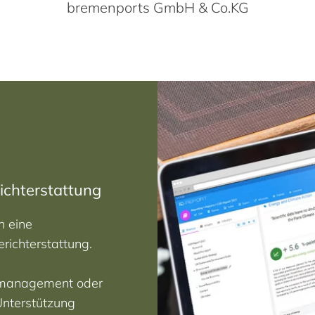
Carl von Ossietzky Universität Oldenburg
richterstattung
n eine
erichterstattung.
iemanagement oder
 Unterstützung