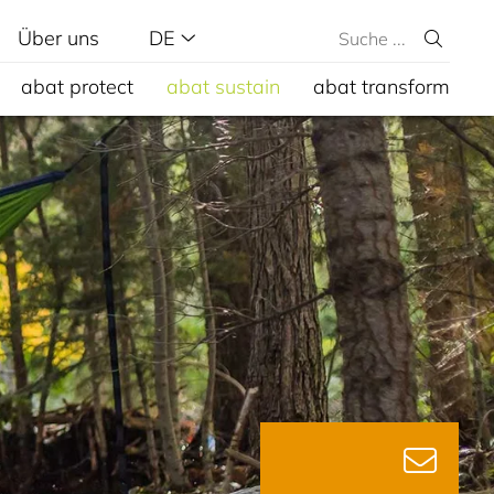
Über uns
DE
abat protect
abat sustain
abat transform