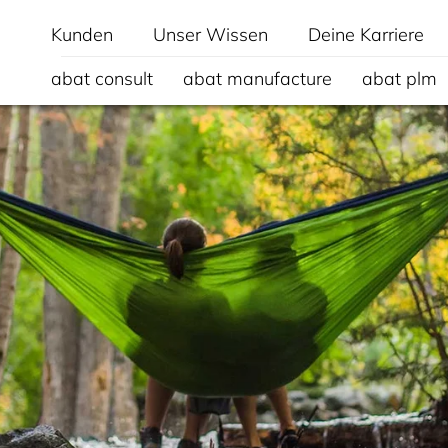
Kunden
Unser Wissen
Deine Karriere
abat consult
abat manufacture
abat plm