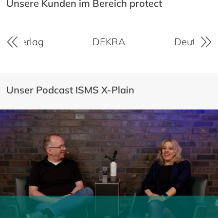
Unsere Kunden im Bereich protect
KRA
Deutsches Jugendherbergswerk
Unser Podcast ISMS X-Plain