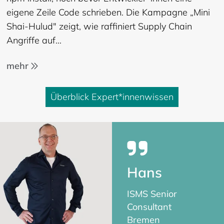
eigene Zeile Code schrieben. Die Kampagne „Mini
Shai-Hulud" zeigt, wie raffiniert Supply Chain
Angriffe auf…
mehr
Überblick Expert*innenwissen
Hans
Natascha
Saskia
Melissa
Alena
ISMS Senior
ISMS Consultant
ISMS Consultant
ISMS Senior
ISMS Consultant
Consultant
Bremen
Bremen
Consultant
Bremen
Bremen
Bremen