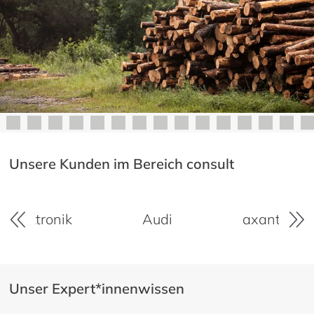
Unsere Kunden im Bereich consult
Audi
axantis AG
BayWa
Unser Expert*innenwissen