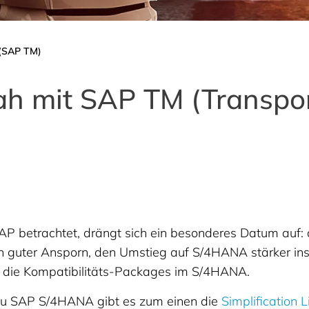
 (SAP TM)
nah mit SAP TM (Transp
etrachtet, drängt sich ein besonderes Datum auf: d
 guter Ansporn, den Umstieg auf S/4HANA stärker ins A
ür die Kompatibilitäts-Packages im S/4HANA.
zu SAP S/4HANA gibt es zum einen die
Simplification