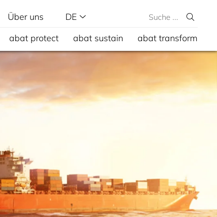
Über uns
DE
abat protect
abat sustain
abat transform