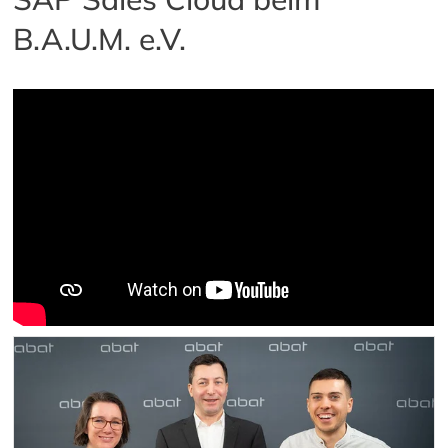
B.A.U.M. e.V.