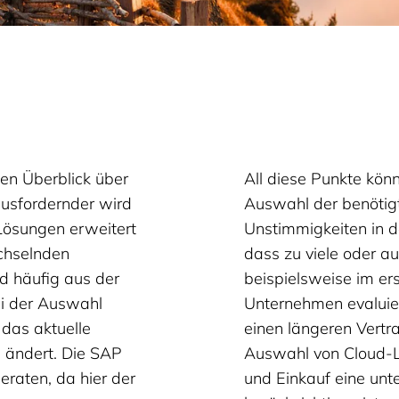
en Überblick über
All diese Punkte kön
ausfordernder wird
Auswahl der benötigt
Lösungen erweitert
Unstimmigkeiten in d
echselnden
dass zu viele oder a
d häufig aus der
beispielsweise im ers
ei der Auswahl
Unternehmen evaluiert 
 das aktuelle
einen längeren Vertr
l ändert. Die SAP
Auswahl von Cloud-
beraten, da hier der
und Einkauf eine un