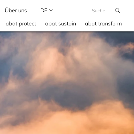
Über uns
DE
abat protect
abat sustain
abat transform