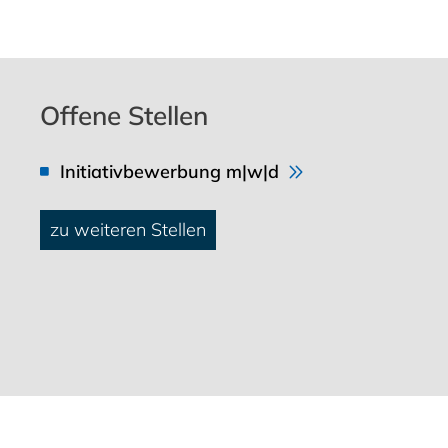
Offene Stellen
Initiativbewerbung m|w|d
zu weiteren Stellen