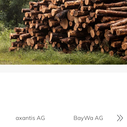
G
BayWa AG
BMW AG