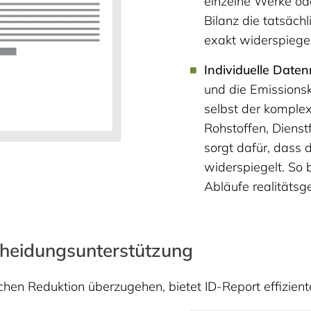
einzelne Werke ode
Bilanz die tatsäch
exakt widerspiegel
Individuelle Daten
und die Emissionsk
selbst der komple
Rohstoffen, Dienst
sorgt dafür, dass
widerspiegelt. So 
Abläufe realitätsg
cheidungsunterstützung
chen Reduktion überzugehen, bietet ID-Report effizient