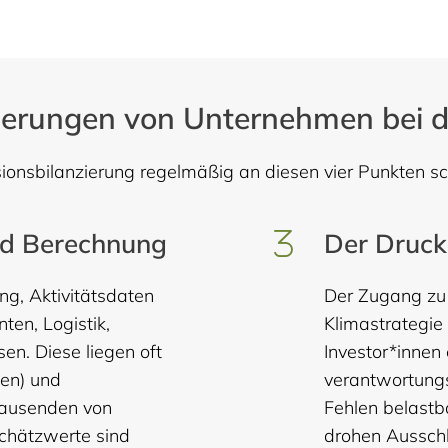
rderungen von Unternehmen bei 
ionsbilanzierung regelmäßig an diesen vier Punkten sc
nd Berechnung
Der Druck
g, Aktivitätsdaten
Der Zugang zu 
ten, Logistik,
Klimastrategi
en. Diese liegen oft
Investor*innen
nen) und
verantwortungs
tausenden von
Fehlen belastb
Schätzwerte sind
drohen Aussch