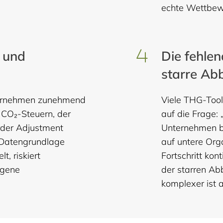
echte Wettbew
g und
Die fehlen
starre Abb
ternehmen zunehmend
Viele THG-Tool
e CO₂-Steuern, der
auf die Frage: 
rder Adjustment
Unternehmen be
 Datengrundlage
auf untere Org
t, riskiert
Fortschritt kon
igene
der starren Ab
komplexer ist a