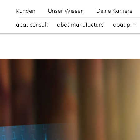
Kunden
Unser Wissen
Deine Karriere
abat consult
abat manufacture
abat plm