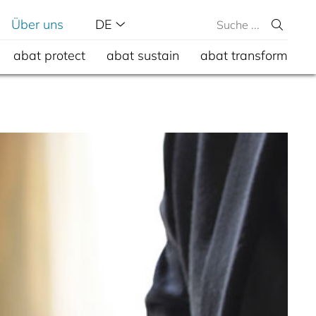
Über uns
DE
abat protect
abat sustain
abat transform