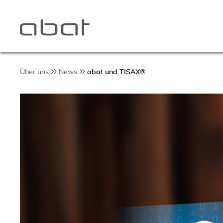
Über uns
News
abat und TISAX®