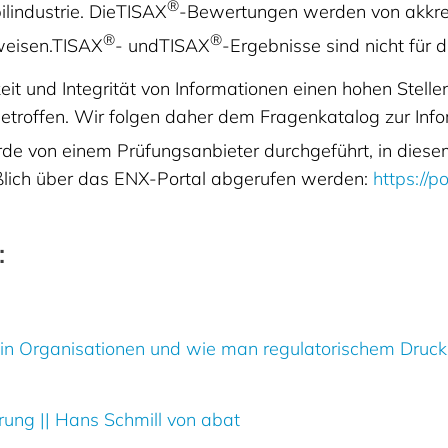
®
lindustrie. DieTISAX
-Bewertungen werden von akkredi
®
®
weisen.TISAX
- undTISAX
-Ergebnisse sind nicht für d
rkeit und Integrität von Informationen einen hohen S
 getroffen. Wir folgen daher dem Fragenkatalog zur Inf
rde von einem Prüfungsanbieter durchgeführt, in dies
eßlich über das ENX-Portal abgerufen werden:
https://p
:
 Organisationen und wie man regulatorischem Druck v
erung || Hans Schmill von abat