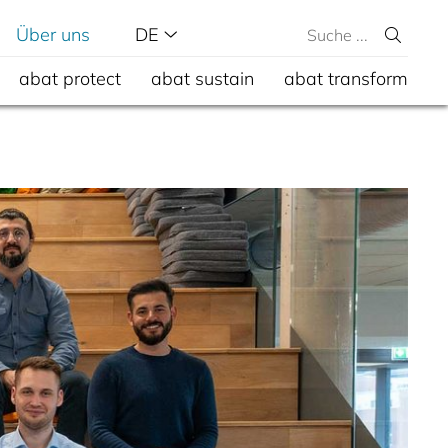
Über uns
DE
abat protect
abat sustain
abat transform