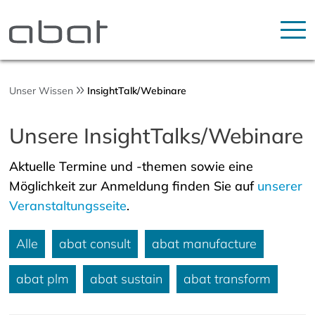
Unser Wissen
InsightTalk/Webinare
Unsere InsightTalks/Webinare
Aktuelle Termine und -themen sowie eine
Möglichkeit zur Anmeldung finden Sie auf
unserer
Veranstaltungsseite
.
Alle
abat consult
abat manufacture
abat plm
abat sustain
abat transform