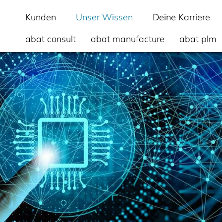
Kunden
Unser Wissen
Deine Karriere
abat consult
abat manufacture
abat plm