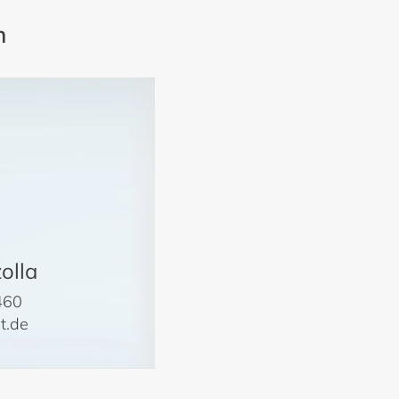
n
olla
460
t.de