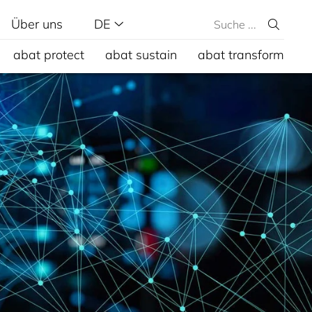
Über uns
DE
abat protect
abat sustain
abat transform