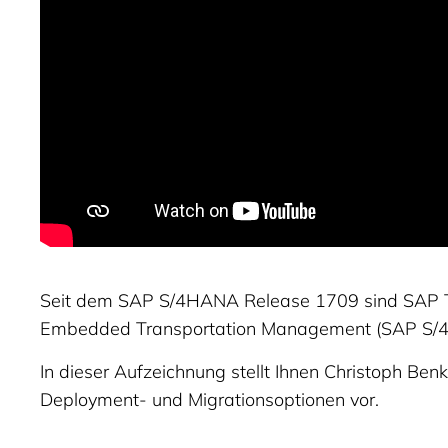
Seit dem SAP S/4HANA Release 1709 sind SAP TM
Embedded Transportation Management (SAP S/4
In dieser Aufzeichnung stellt Ihnen Christoph B
Deployment- und Migrationsoptionen vor.