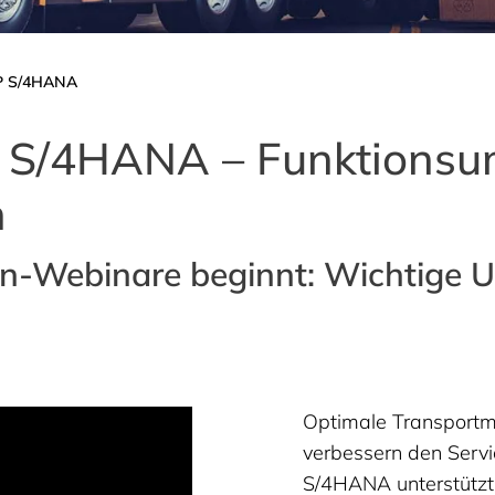
P S/4HANA
 S/4HANA – Funktionsu
n
rten-Webinare beginnt: Wichtige
Optimale Transport
verbessern den Serv
S/4HANA unterstützt