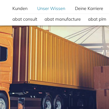
Kunden
Unser Wissen
Deine Karriere
abat consult
abat manufacture
abat plm