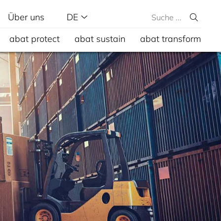
Über uns
DE
abat protect
abat sustain
abat transform