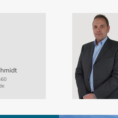
chmidt
460
de