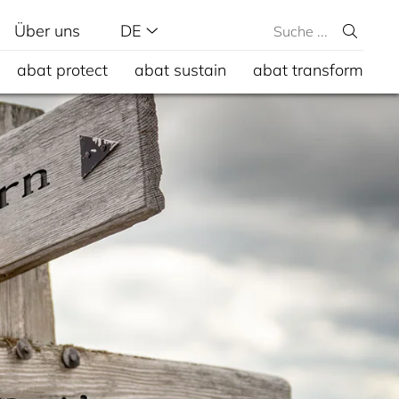
Über uns
DE
abat protect
abat sustain
abat transform