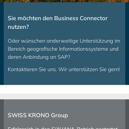
Sie möchten den Business Connector
nutzen?
Oder wünschen anderweitige Unterstützung im
Bereich geografische Informationssysteme und
deren Anbindung an SAP?
Kontaktieren Sie uns. Wir unterstützen Sie gern!
SWISS KRONO Group
Mercedes-Benz Group
Fritz Winter
Boehringer Ingelheim
BOOSTER
Nutrilo
Weidmüller
B.A.U.M. e.V.
PFERD
Steinbeis
Josera
DESMA
Salzgitter AG
Imperial Logistics
SAS Automotive Systems