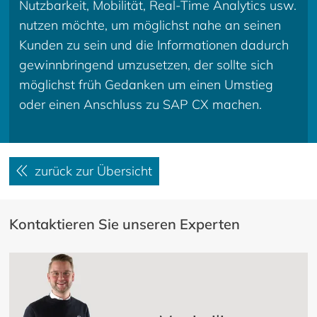
Nutzbarkeit, Mobilität, Real-Time Analytics usw.
nutzen möchte, um möglichst nahe an seinen
Kunden zu sein und die Informationen dadurch
gewinnbringend umzusetzen, der sollte sich
möglichst früh Gedanken um einen Umstieg
oder einen Anschluss zu SAP CX machen.
zurück zur Übersicht
Kontaktieren Sie unseren Experten