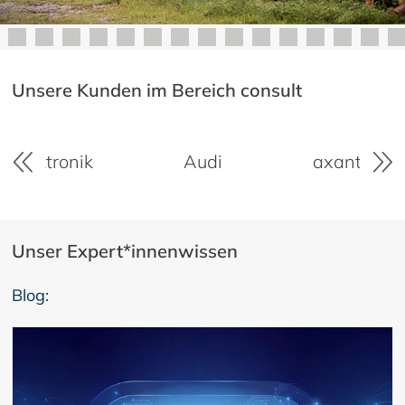
Unsere Kunden im Bereich consult
s Elektronik
Audi
axantis A
Unser Expert*innenwissen
Blog: